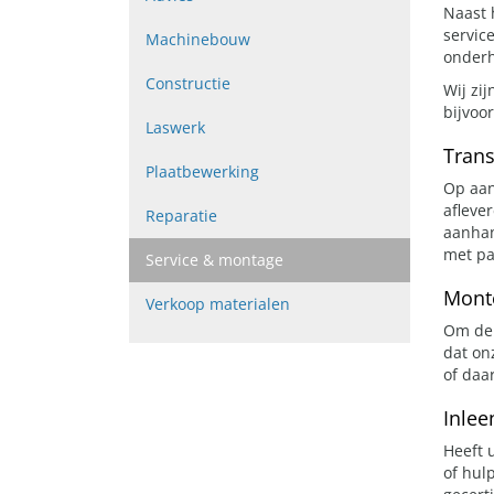
Naast 
servic
Machinebouw
onderh
Constructie
Wij zij
bijvoo
Laswerk
Trans
Plaatbewerking
Op aan
afleve
Reparatie
aanhan
met par
Service & montage
Mont
Verkoop materialen
Om de 
dat on
of daa
Inle
Heeft 
of hul