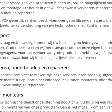
het vervaardigen van producten bieden wij ook de mogelijkheid vo
e en montage. Dit houdt in dat wij desgewenst vervoeren, montere
ouden en repareren.
n VCA gecertificeerd en beschikken over gecertificeerde lassers, die
rbeeld ter ondersteuning van uw technische dienst, kunt inlenen.
port
vraag en in overleg kunnen wij uw bestelling op ieder gewenst ad
ren. Grotendeels voeren wij het transport uit met onze eigen busse
gwagens. Voor het vervoer van grote producten hebben wij afspr
tners, waardoor wij in staat zijn vrijwel alles te vervoeren.
eren, onderhouden en repareren
service compleet te maken zijn onze servicebussen zodanig uitger
ze monteurs op locatie het eindproduct kunnen monteren, onder
r, waar nodig, te repareren.
en monteurs
uw technische dienst ondersteuning nodig of wilt u hulp bij een re
p bij monteren van onze producten? Dan is het mogelijk om een va