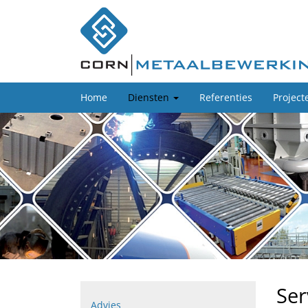
Home
Diensten
Referenties
Project
Ser
Advies