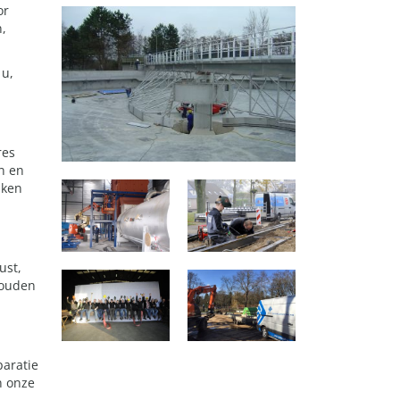
or
n,
 u,
res
n en
aken
ust,
houden
paratie
n onze