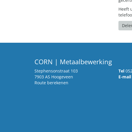
gecert
Heeft 
telefo
Dele
CORN | Metaalbewerking
Stephensonstraat 103
Tel
052
7903 AS Hoogeveen
E-mail
Route berekenen