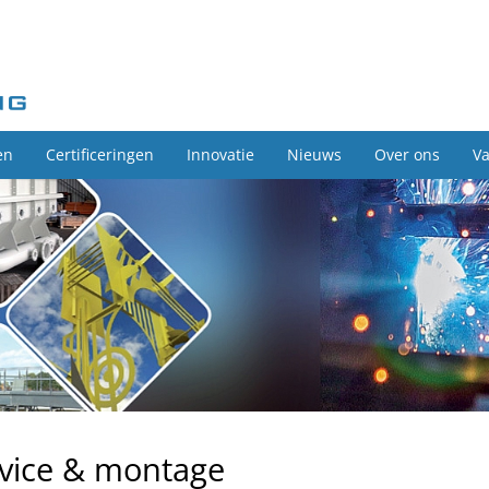
en
Certificeringen
Innovatie
Nieuws
Over ons
Va
vice & montage